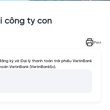
i công ty con
Print
ng ký và Đại lý thanh toán trái phiếu VietinBank
hoán VietinBank (VietinBankSc).