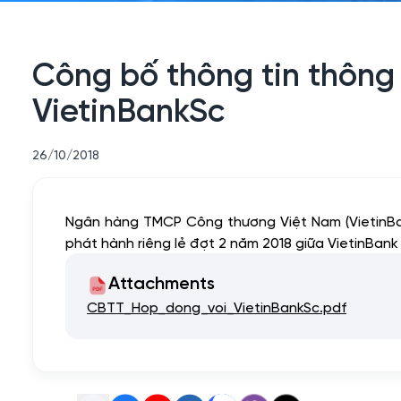
Công bố thông tin thông
VietinBankSc
26/10/2018
Ngân hàng TMCP Công thương Việt Nam (VietinBank
phát hành riêng lẻ đợt 2 năm 2018 giữa VietinBank
Attachments
CBTT_Hop_dong_voi_VietinBankSc.pdf