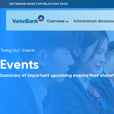
Skip to Main Content
VIETINBANK INVESTOR RELATIONS PAGE
Overview
Information disclosu
Trang chủ
Events
Most Popu
Events
Most Popu
Báo c
Báo cáo 
Summary of important upcoming events that shareho