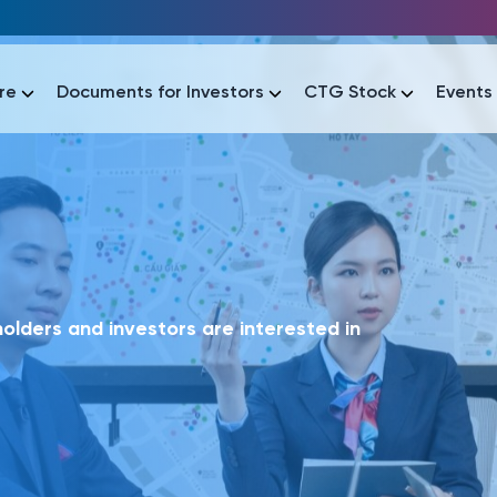
re
Documents for Investors
CTG Stock
Events
lar
lar
áo tài chính
Thông tin giao dịch
Công bố thông tin
Sự kiện
tài chính
Thông tin giao dịch
Công bố thông tin
Sự kiện
lders and investors are interested in