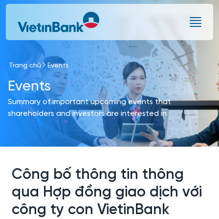
Skip to Main Content
Trang chủ
Events
Events
Summary of important upcoming events that
shareholders and investors are interested in
Công bố thông tin thông
qua Hợp đồng giao dịch với
công ty con VietinBank