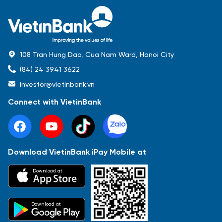
108 Tran Hung Dao, Cua Nam Ward, Hanoi City
(84) 24 3941 3622
investor@vietinbank.vn
Connect with VietinBank
Download VietinBank iPay Mobile at
Most Popular
Download at
Báo cáo tài chính
Thông tin giao dịch
Công bố thông tin
Sự kiện
Tài liệu
Download at