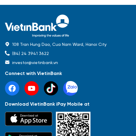
108 Tran Hung Dao, Cua Nam Ward, Hanoi City
(84) 24 3941 3622
investor@vietinbank.vn
Connect with VietinBank
Download VietinBank iPay Mobile at
Most Popular
Download at
Báo cáo tài chính
Thông tin giao dịch
Công bố thông tin
Sự kiện
Tài liệu
Download at