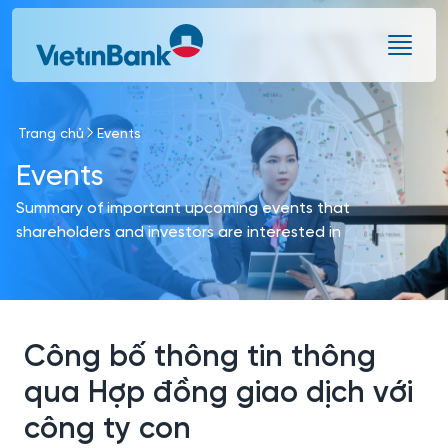
Skip to Main Content
Trang chủ
Events
Events
Summary of important upcoming events that
shareholders and investors are interested in
Công bố thông tin thông
qua Hợp đồng giao dịch với
công ty con