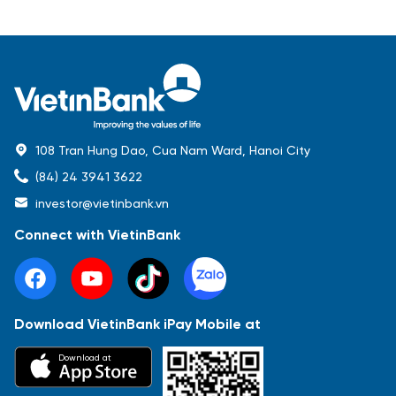
108 Tran Hung Dao, Cua Nam Ward, Hanoi City
(84) 24 3941 3622
investor@vietinbank.vn
Connect with VietinBank
Download VietinBank iPay Mobile at
Most Popular
Download at
Báo cáo tài chính
Thông tin giao dịch