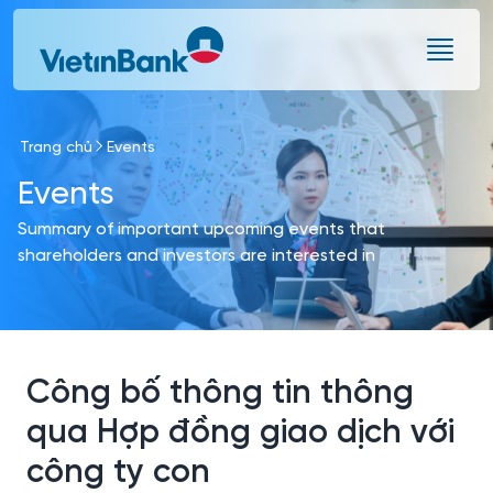
Skip to Main Content
Trang chủ
Events
Events
Summary of important upcoming events that
shareholders and investors are interested in
Công bố thông tin thông
qua Hợp đồng giao dịch với
công ty con