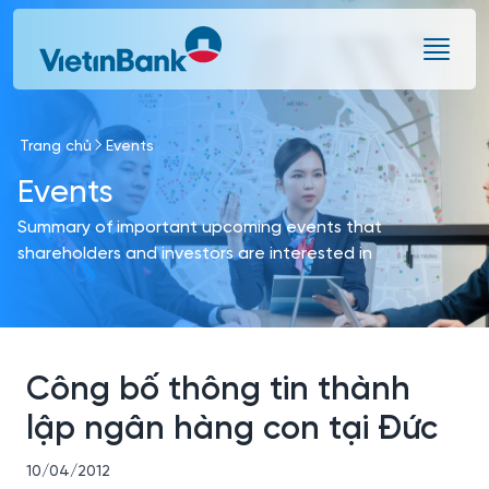
Skip to Main Content
Trang chủ
Events
Events
Summary of important upcoming events that
shareholders and investors are interested in
Công bố thông tin thành
lập ngân hàng con tại Đức
10/04/2012