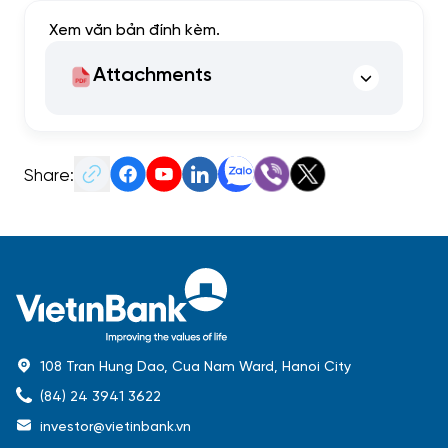
Xem văn bản đính kèm.
Attachments
Share:
108 Tran Hung Dao, Cua Nam Ward, Hanoi City
(84) 24 3941 3622
investor@vietinbank.vn