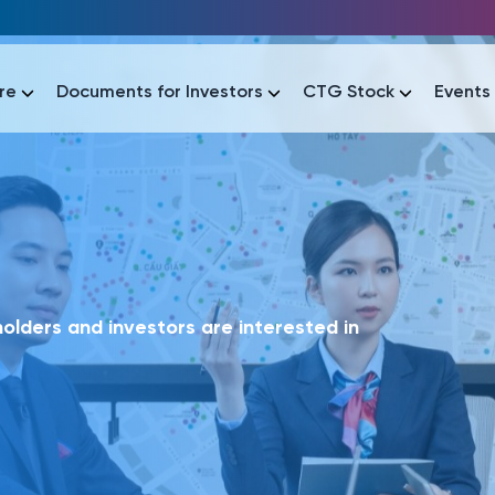
re
Documents for Investors
CTG Stock
Events
lar
lar
áo tài chính
Thông tin giao dịch
Công bố thông tin
Sự kiện
tài chính
Thông tin giao dịch
Công bố thông tin
Sự kiện
lders and investors are interested in