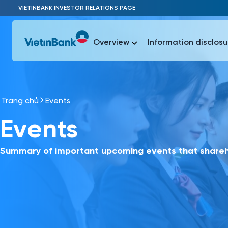
Skip to Main Content
VIETINBANK INVESTOR RELATIONS PAGE
Overview
Information disclosu
Trang chủ
Events
Most Popu
Events
Most Popu
Báo c
Báo cáo 
Summary of important upcoming events that shareho