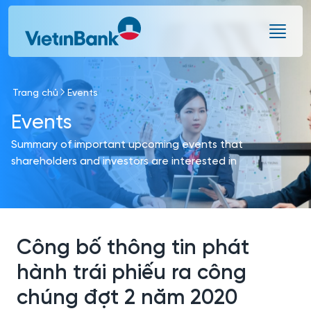
Skip to Main Content
Trang chủ
Events
Events
Summary of important upcoming events that
shareholders and investors are interested in
Công bố thông tin phát
hành trái phiếu ra công
chúng đợt 2 năm 2020