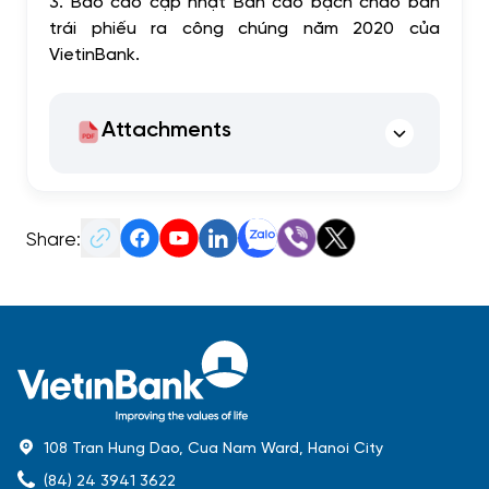
3.
Báo cáo cập nhật Bản cáo bạch chào bán
trái phiếu ra công chúng năm 2020 của
VietinBank.
Attachments
Share:
108 Tran Hung Dao, Cua Nam Ward, Hanoi City
(84) 24 3941 3622