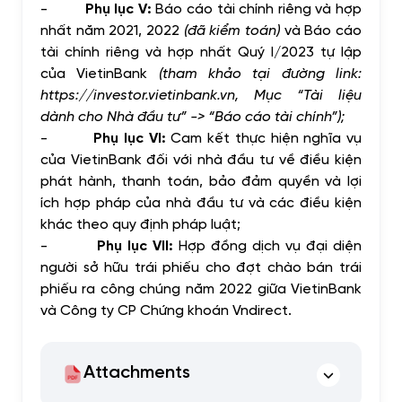
-
Phụ lục V:
Báo cáo tài chính riêng và hợp
nhất năm 2021, 2022
(đã kiểm toán)
và Báo cáo
tài chính riêng và hợp nhất Quý I/2023 tự lập
của VietinBank
(tham khảo tại đường link:
https://investor.vietinbank.vn, Mục “Tài liệu
dành cho Nhà đầu tư” -> “Báo cáo tài chính”);
-
Phụ lục VI:
Cam kết thực hiện nghĩa vụ
của VietinBank đối với nhà đầu tư về điều kiện
phát hành, thanh toán, bảo đảm quyền và lợi
ích hợp pháp của nhà đầu tư và các điều kiện
khác theo quy định pháp luật;
-
Phụ lục VII:
Hợp đồng dịch vụ đại diện
người sở hữu trái phiếu cho đợt chào bán trái
phiếu ra công chúng năm 2022 giữa VietinBank
và Công ty CP Chứng khoán Vndirect.
Attachments