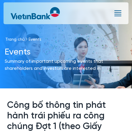
Skip to Main Content
Trang chủ
Events
Events
Summary of important upcoming events that
shareholders and investors are interested in
Công bố thông tin phát
hành trái phiếu ra công
chúng Đợt 1 (theo Giấy