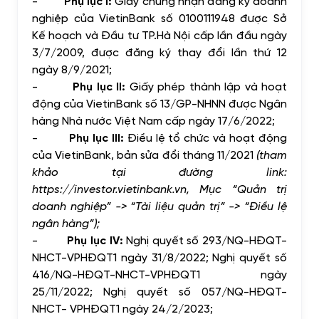
-
Phụ lục I:
Giấy chứng nhận đăng ký doanh
nghiệp của VietinBank số 0100111948 được Sở
Kế hoạch và Đầu tư TP.Hà Nội cấp lần đầu ngày
3/7/2009, được đăng ký thay đổi lần thứ 12
ngày 8/9/2021;
-
Phụ lục II:
Giấy phép thành lập và hoạt
động của VietinBank số 13/GP-NHNN được Ngân
hàng Nhà nước Việt Nam cấp ngày 17/6/2022;
-
Phụ lục III:
Điều lệ tổ chức và hoạt động
của VietinBank, bản sửa đổi tháng 11/2021
(tham
khảo tại đường link:
https://investor.vietinbank.vn, Mục “Quản trị
doanh nghiệp” -> “Tài liệu quản trị” -> “Điều lệ
ngân hàng”);
-
Phụ lục IV:
Nghị quyết số 293/NQ-HĐQT-
NHCT-VPHĐQT1 ngày 31/8/2022; Nghị quyết số
416/NQ-HĐQT-NHCT-VPHĐQT1 ngày
25/11/2022; Nghị quyết số 057/NQ-HĐQT-
NHCT- VPHĐQT1 ngày 24/2/2023;