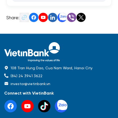
Share:
108 Tran Hung Dao, Cua Nam Ward, Hanoi City
(84) 24 3941 3622
investor@vietinbank.vn
Connect with VietinBank