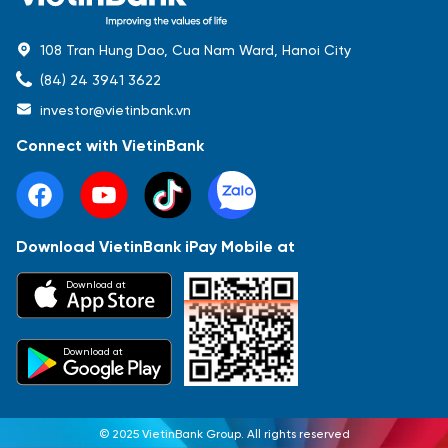
108 Tran Hung Dao, Cua Nam Ward, Hanoi City
(84) 24 3941 3622
investor@vietinbank.vn
Connect with VietinBank
Download VietinBank iPay Mobile at
Most Popular
Download at
Báo cáo tài chính
Thông tin giao dịch
Công bố thông tin
Sự kiện
Tài liệu
Download at
© 2025 VietinBank Group. All rights reserved