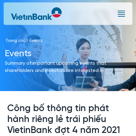
Skip to Main Content
Trang chủ
Events
Events
Summary of important upcoming events that
shareholders and investors are interested in
Công bố thông tin phát
hành riêng lẻ trái phiếu
VietinBank đợt 4 năm 2021