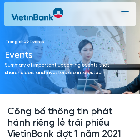
Skip to Main Content
Trang chủ
Events
Events
Summary of important upcoming events that
shareholders and investors are interested in
Công bố thông tin phát
hành riêng lẻ trái phiếu
VietinBank đợt 1 năm 2021