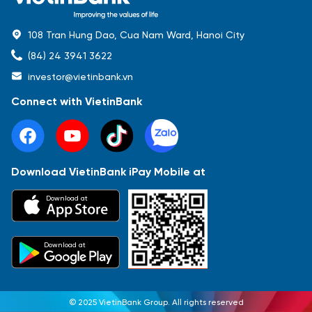
108 Tran Hung Dao, Cua Nam Ward, Hanoi City
(84) 24 3941 3622
investor@vietinbank.vn
Connect with VietinBank
Download VietinBank iPay Mobile at
Most Popular
Download at
Báo cáo tài chính
Thông tin giao dịch
Công bố thông tin
Sự kiện
Tài liệu
Download at
© 2025 VietinBank Group. All rights reserved