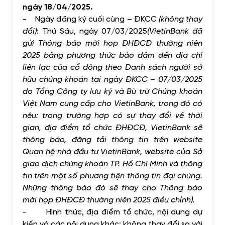
ngày 18/04/2025.
-
Ngày đăng ký cuối cùng – ĐKCC
(không thay
đổi)
:
Thứ Sáu, ngày 07/03/2025
(VietinBank đã
gửi Thông báo mời họp ĐHĐCĐ thường niên
2025 bằng phương thức bảo đảm đến địa chỉ
liên lạc của cổ đông theo Danh sách người sở
hữu chứng khoán tại ngày ĐKCC – 07/03/2025
do Tổng Công ty lưu ký và Bù trừ Chứng khoán
Việt Nam cung cấp cho VietinBank, trong đó có
nêu: trong trường hợp có sự thay đổi về thời
gian, địa điểm tổ chức ĐHĐCĐ, VietinBank sẽ
thông báo, đăng tải thông tin trên website
Quan hệ nhà đầu tư VietinBank, website của Sở
giao dịch chứng khoán TP. Hồ Chí Minh và thông
tin trên một số phương tiện thông tin đại chúng.
Những thông báo đó sẽ thay cho Thông báo
mời họp ĐHĐCĐ thường niên 2025 điều chỉnh
).
-
Hình thức, địa điểm tổ chức, nội dung dự
kiến và các nội dung khác: không thay đổi so với