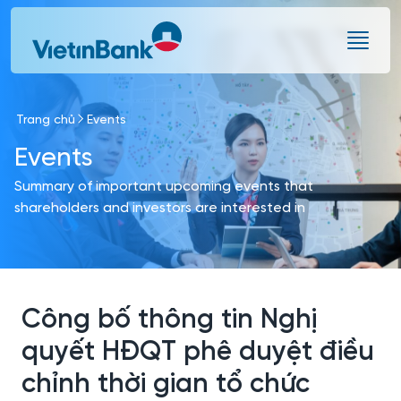
Skip to Main Content
Trang chủ
Events
Events
Summary of important upcoming events that
shareholders and investors are interested in
Công bố thông tin Nghị
quyết HĐQT phê duyệt điều
chỉnh thời gian tổ chức