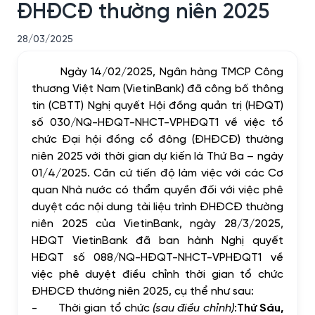
ĐHĐCĐ thường niên 2025
28/03/2025
Ngày 14/02/2025, Ngân hàng TMCP Công
thương Việt Nam (VietinBank) đã công bố thông
tin (CBTT) Nghị quyết
Hội đồng quản trị (
HĐQT)
số 030/NQ-HĐQT-NHCT-VPHĐQT1 về việc tổ
chức Đại hội đồng cổ đông (ĐHĐCĐ) thường
niên 2025 với thời gian dự kiến là Thứ Ba – ngày
01/4/2025. Căn cứ tiến độ làm việc với các Cơ
quan Nhà nước có thẩm quyền đối với việc phê
duyệt các nội dung tài liệu trình ĐHĐCĐ thường
niên 2025 của VietinBank, ngày 28/3/2025,
HĐQT VietinBank đã ban hành Nghị quyết
HĐQT số 088/NQ-HĐQT-NHCT-VPHĐQT1 về
việc phê duyệt điều chỉnh thời gian tổ chức
ĐHĐCĐ thường niên 2025, cụ thể như sau:
-
Thời gian tổ chức
(sau điều chỉnh)
:
Thứ Sáu,