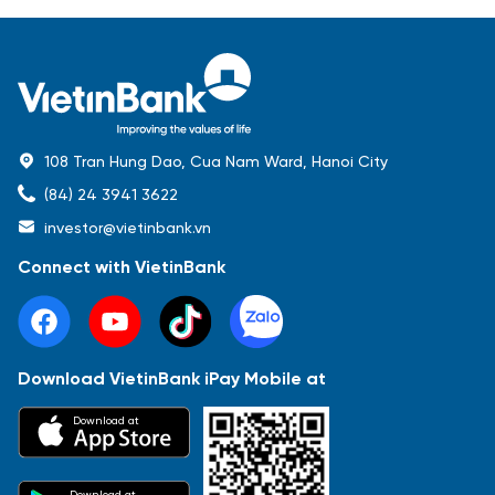
108 Tran Hung Dao, Cua Nam Ward, Hanoi City
(84) 24 3941 3622
investor@vietinbank.vn
Connect with VietinBank
Download VietinBank iPay Mobile at
Most Popular
Download at
Báo cáo tài chính
Thông tin giao dịch
Công bố thông tin
Sự kiện
Tài liệu
Download at