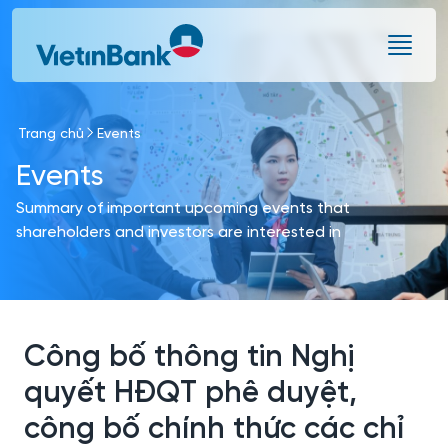
Skip to Main Content
Trang chủ
Events
Events
Summary of important upcoming events that
shareholders and investors are interested in
Công bố thông tin Nghị
quyết HĐQT phê duyệt,
công bố chính thức các chỉ