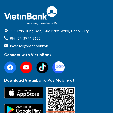
108 Tran Hung Dao, Cua Nam Ward, Hanoi City
(84) 24 3941 3622
investor@vietinbank.vn
Connect with VietinBank
Download VietinBank iPay Mobile at
Most Popular
Download at
Báo cáo tài chính
Thông tin giao dịch
Công bố thông tin
Sự kiện
Tài liệu
Download at