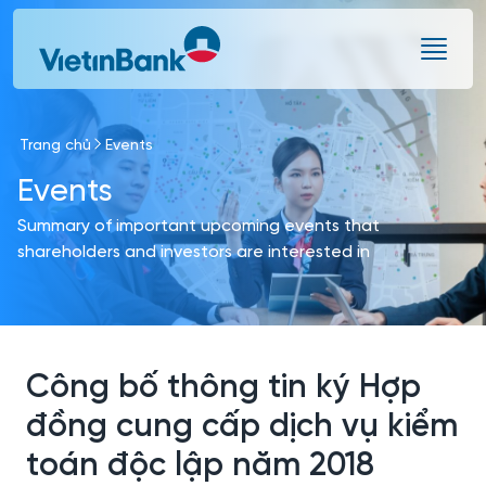
Skip to Main Content
Trang chủ
Events
Events
Summary of important upcoming events that
shareholders and investors are interested in
Công bố thông tin ký Hợp
đồng cung cấp dịch vụ kiểm
toán độc lập năm 2018