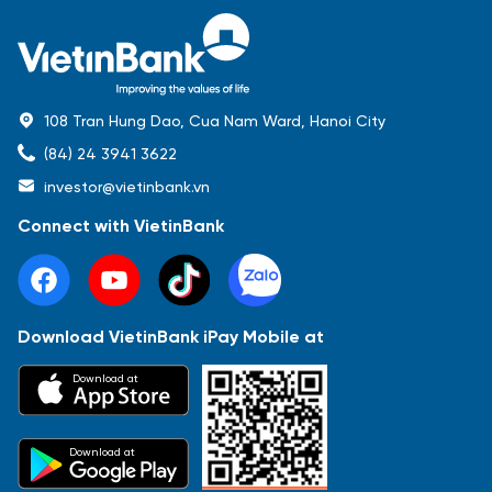
108 Tran Hung Dao, Cua Nam Ward, Hanoi City
(84) 24 3941 3622
investor@vietinbank.vn
Connect with VietinBank
Download VietinBank iPay Mobile at
Most Popular
Download at
Báo cáo tài chính
Thông tin giao dịch
Công bố thông tin
Sự kiện
Tài liệu
Download at