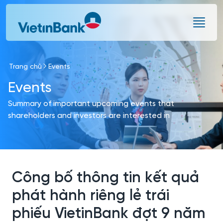
Skip to Main Content
Trang chủ
Events
Events
Summary of important upcoming events that
shareholders and investors are interested in
Công bố thông tin kết quả
phát hành riêng lẻ trái
phiếu VietinBank đợt 9 năm