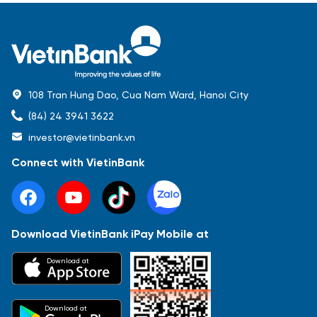
108 Tran Hung Dao, Cua Nam Ward, Hanoi City
(84) 24 3941 3622
investor@vietinbank.vn
Connect with VietinBank
Download VietinBank iPay Mobile at
Most Popular
Download at
Báo cáo tài chính
Thông tin giao dịch
Công bố thông tin
Sự kiện
Tài liệu
Download at