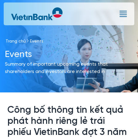
Skip to Main Content
Trang chủ
Events
Events
Summary of important upcoming events that
shareholders and investors are interested in
Công bố thông tin kết quả
phát hành riêng lẻ trái
phiếu VietinBank đợt 3 năm