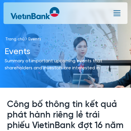
Skip to Main Content
Trang chủ
Events
Events
Summary of important upcoming events that
shareholders and investors are interested in
Công bố thông tin kết quả
phát hành riêng lẻ trái
phiếu VietinBank đợt 16 năm