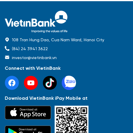
108 Tran Hung Dao, Cua Nam Ward, Hanoi City
(84) 24 3941 3622
investor@vietinbank.vn
Connect with VietinBank
Download VietinBank iPay Mobile at
Most Popular
Download at
Báo cáo tài chính
Thông tin giao dịch
Công bố thông tin
Sự kiện
Tài liệu
Download at