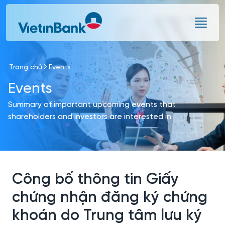
Skip to Main Content
Trang chủ
Events
Events
Summary of important upcoming events that
shareholders and investors are interested in
Công bố thông tin Giấy
chứng nhận đăng ký chứng
khoán do Trung tâm lưu ký