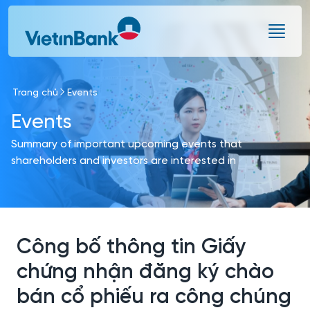
Skip to Main Content
Trang chủ
Events
Events
Summary of important upcoming events that
shareholders and investors are interested in
Công bố thông tin Giấy
chứng nhận đăng ký chào
bán cổ phiếu ra công chúng