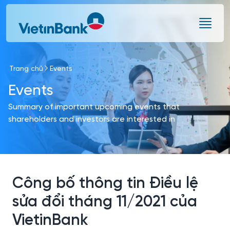
Skip to Main Content
Trang chủ
Events
Events
Summary of important upcoming events that
shareholders and investors are interested in
Công bố thông tin Điều lệ
sửa đổi tháng 11/2021 của
VietinBank