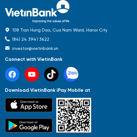
108 Tran Hung Dao, Cua Nam Ward, Hanoi City
(84) 24 3941 3622
investor@vietinbank.vn
Connect with VietinBank
Download VietinBank iPay Mobile at
Most Popular
Download at
Báo cáo tài chính
Thông tin giao dịch
Công bố thông tin
Sự kiện
Tài liệu
Download at