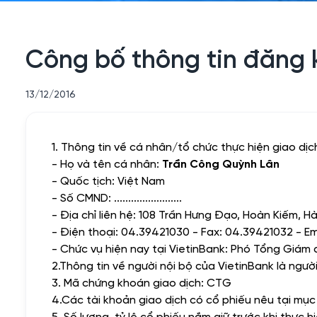
Công bố thông tin đăng 
13/12/2016
1. Thông tin về cá nhân/tổ chức thực hiện giao dịc
-
Họ và tên cá nhân:
Trần Công Quỳnh Lân
-
Quốc tịch: Việt Nam
-
Số CMND:
........................
-
Địa chỉ liên hệ: 108 Trần Hưng Đạo, Hoàn Kiếm, Hà
- Điện thoại: 04.39421030 - Fax: 04.39421032 - Em
- Chức vụ hiện nay tại VietinBank: Phó Tổng Giá
2.Thông tin về người nội bộ của VietinBank là ngườ
3. Mã chứng khoán giao dịch: CTG
4.
Các tài khoản giao dịch có cổ phiếu nêu tại mục
5. Số lượng, tỷ lệ cổ phiếu nắm giữ trước khi thực h