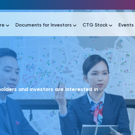
re
Documents for Investors
CTG Stock
Events
lar
lar
áo tài chính
Thông tin giao dịch
Công bố thông tin
Sự kiện
tài chính
Thông tin giao dịch
Công bố thông tin
Sự kiện
lders and investors are interested in