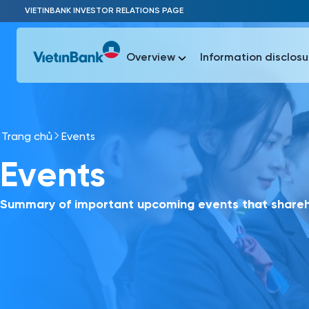
Skip to Main Content
VIETINBANK INVESTOR RELATIONS PAGE
Overview
Information disclosu
Trang chủ
Events
Most Popu
Events
Most Popu
Báo c
Báo cáo 
Summary of important upcoming events that shareho