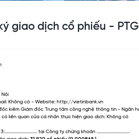
ký giao dịch cổ phiếu - P
h
 Nội
ail: Không có - Website: http://vietinbank.vn
m đốc kiêm Giám đốc Trung tâm công nghệ thông tin - Ngân
i có liên quan của cá nhân thực hiện giao dịch: Không có
 3
:..........................
tại Công ty chứng khoán
...........................
iện giao dịch:
31.920 cổ phiếu (0,00086%)