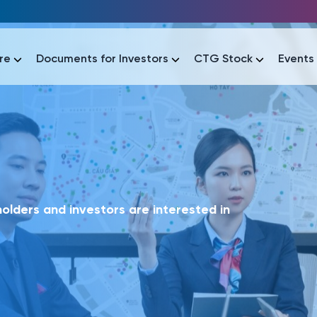
re
Documents for Investors
CTG Stock
Events
lar
lar
áo tài chính
Thông tin giao dịch
Công bố thông tin
Sự kiện
tài chính
Thông tin giao dịch
Công bố thông tin
Sự kiện
lders and investors are interested in