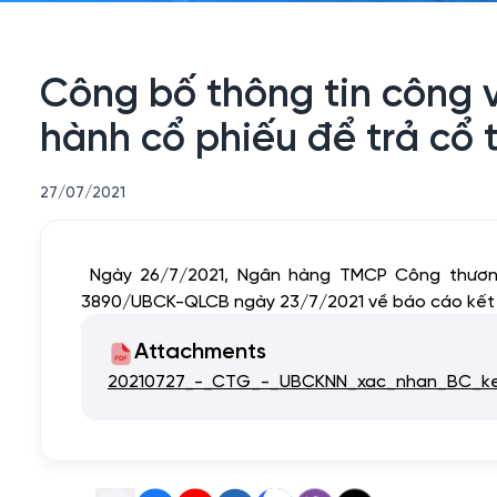
Công bố thông tin công
hành cổ phiếu để trả cổ
27/07/2021
Ngày 26/7/2021, Ngân hàng TMCP Công thươn
3890/UBCK-QLCB ngày 23/7/2021 về báo cáo kết q
Attachments
20210727_-_CTG_-_UBCKNN_xac_nhan_BC_ke