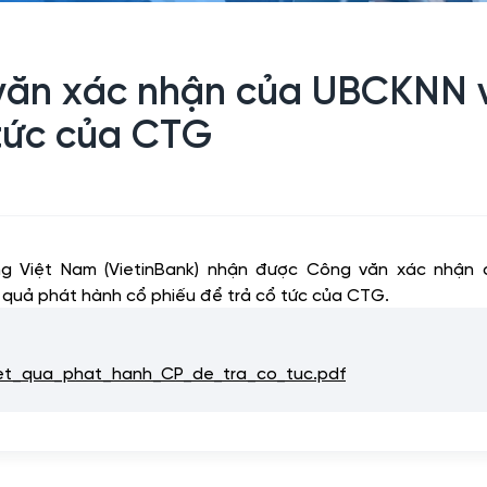
 văn xác nhận của UBCKNN 
 tức của CTG
g Việt Nam (VietinBank) nhận được Công văn xác nhận 
uả phát hành cổ phiếu để trả cổ tức của CTG.
t_qua_phat_hanh_CP_de_tra_co_tuc.pdf