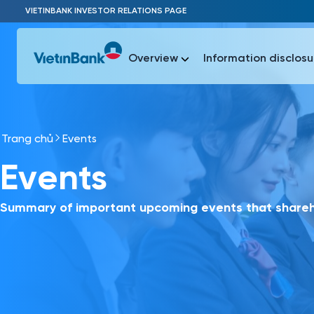
Skip to Main Content
VIETINBANK INVESTOR RELATIONS PAGE
Overview
Information disclosu
Trang chủ
Events
Most Popu
Events
Most Popu
Báo c
Báo cáo 
Summary of important upcoming events that shareho