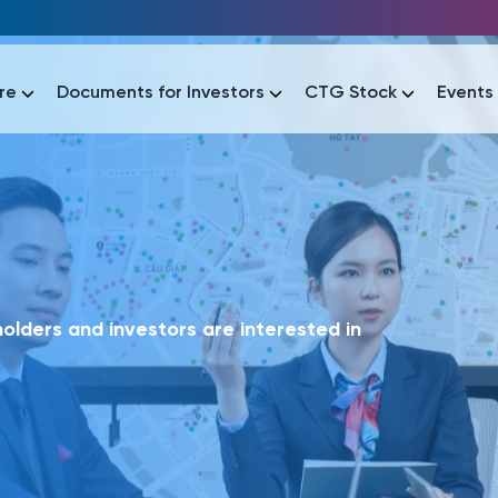
re
Documents for Investors
CTG Stock
Events
lar
lar
áo tài chính
Thông tin giao dịch
Công bố thông tin
Sự kiện
tài chính
Thông tin giao dịch
Công bố thông tin
Sự kiện
lders and investors are interested in