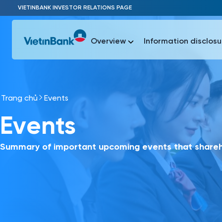
Skip to Main Content
VIETINBANK INVESTOR RELATIONS PAGE
Overview
Information disclosu
Trang chủ
Events
Most Popu
Events
Most Popu
Báo c
Báo cáo 
Summary of important upcoming events that shareho