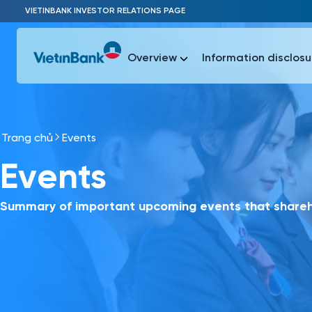
Skip to Main Content
VIETINBANK INVESTOR RELATIONS PAGE
Overview
Information disclosu
Trang chủ
Events
Most Popu
Events
Most Popu
Báo c
Báo cáo 
Summary of important upcoming events that shareho