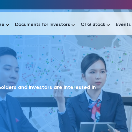
re
Documents for Investors
CTG Stock
Events
lar
lar
áo tài chính
Thông tin giao dịch
Công bố thông tin
Sự kiện
tài chính
Thông tin giao dịch
Công bố thông tin
Sự kiện
lders and investors are interested in