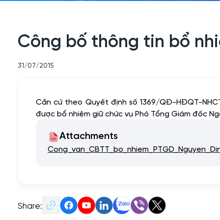
Công bố thông tin bổ n
31/07/2015
Căn cứ theo Quyết định số 1369/QĐ-HĐQT-NHCT1
được bổ nhiệm giữ chức vụ Phó Tổng Giám đốc Ng
Attachments
Cong_van_CBTT_bo_nhiem_PTGD_Nguyen_Dinh
Share: