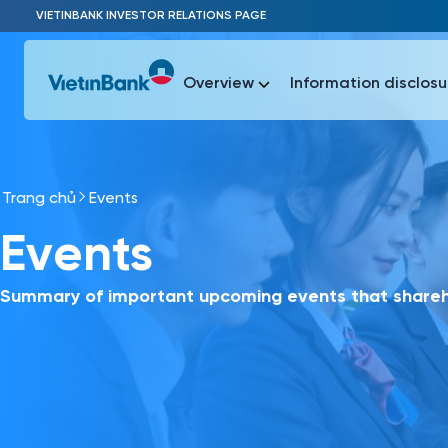
Skip to Main Content
VIETINBANK INVESTOR RELATIONS PAGE
Overview
Information disclosu
Trang chủ
Events
Most Popu
Events
Most Popu
Báo c
Báo cáo 
Summary of important upcoming events that shareho