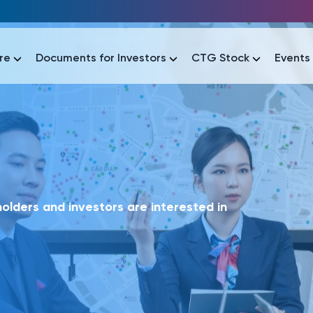
re
Documents for Investors
CTG Stock
Events
lar
lar
áo tài chính
Thông tin giao dịch
Công bố thông tin
Sự kiện
tài chính
Thông tin giao dịch
Công bố thông tin
Sự kiện
lders and investors are interested in