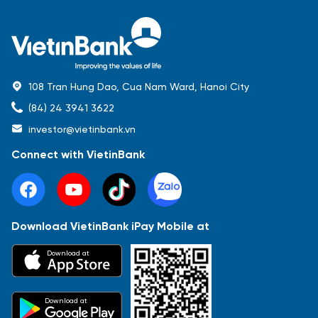
108 Tran Hung Dao, Cua Nam Ward, Hanoi City
(84) 24 3941 3622
investor@vietinbank.vn
Connect with VietinBank
Download VietinBank iPay Mobile at
Most Popular
Download at
Báo cáo tài chính
Thông tin giao dịch
Công bố thông tin
Sự kiện
Tài liệu
Download at