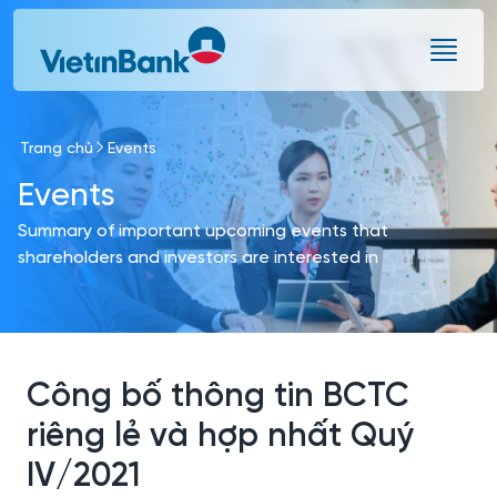
Skip to Main Content
Trang chủ
Events
Events
Summary of important upcoming events that
shareholders and investors are interested in
Công bố thông tin BCTC
riêng lẻ và hợp nhất Quý
IV/2021