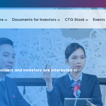
re
Documents for Investors
CTG Stock
Events
lar
lar
áo tài chính
Thông tin giao dịch
Công bố thông tin
Sự kiện
tài chính
Thông tin giao dịch
Công bố thông tin
Sự kiện
lders and investors are interested in