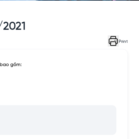
/2021
Print
, bao gồm: