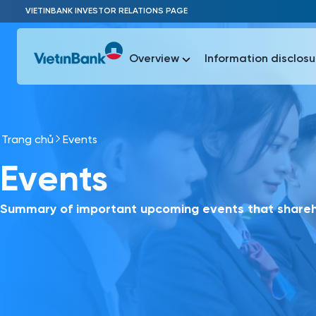
Skip to Main Content
VIETINBANK INVESTOR RELATIONS PAGE
Overview
Information disclosu
Trang chủ
Events
Most Popu
Events
Most Popu
Báo c
Báo cáo 
Summary of important upcoming events that shareho