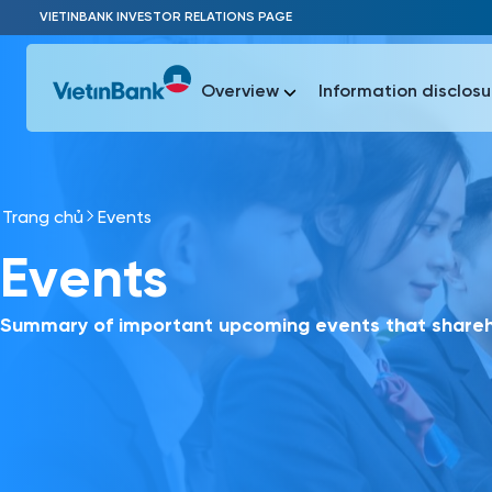
Skip to Main Content
VIETINBANK INVESTOR RELATIONS PAGE
Overview
Information disclosu
Trang chủ
Events
Most Popu
Events
Most Popu
Báo c
Báo cáo 
Summary of important upcoming events that shareho