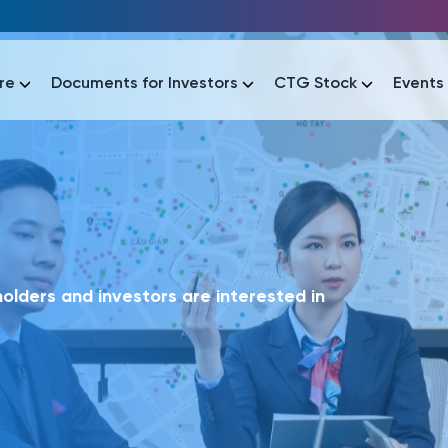
re
Documents for Investors
CTG Stock
Events
lar
lar
áo tài chính
Thông tin giao dịch
Công bố thông tin
Sự kiện
tài chính
Thông tin giao dịch
Công bố thông tin
Sự kiện
lders and investors are interested in