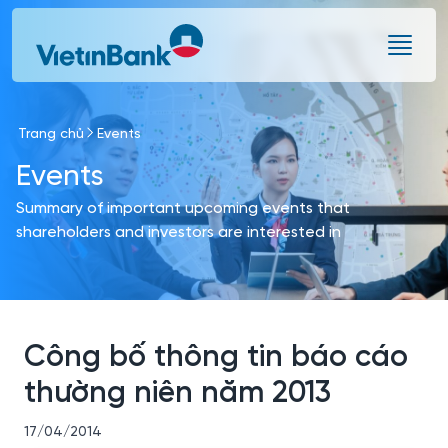
Skip to Main Content
Trang chủ
Events
Events
Summary of important upcoming events that
shareholders and investors are interested in
Công bố thông tin báo cáo
thường niên năm 2013
17/04/2014