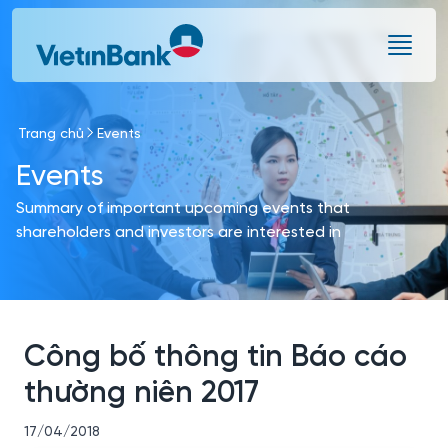
Skip to Main Content
Trang chủ
Events
Events
Summary of important upcoming events that
shareholders and investors are interested in
Công bố thông tin Báo cáo
thường niên 2017
17/04/2018