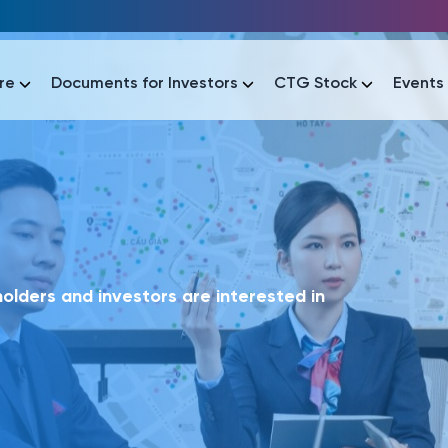
re
Documents for Investors
CTG Stock
Events
lar
lar
áo tài chính
Thông tin giao dịch
Công bố thông tin
Sự kiện
tài chính
Thông tin giao dịch
Công bố thông tin
Sự kiện
lders and investors are interested in