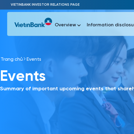
Skip to Main Content
VIETINBANK INVESTOR RELATIONS PAGE
Overview
Information disclosu
Trang chủ
Events
Most Popu
Events
Most Popu
Báo c
Báo cáo 
Summary of important upcoming events that shareho