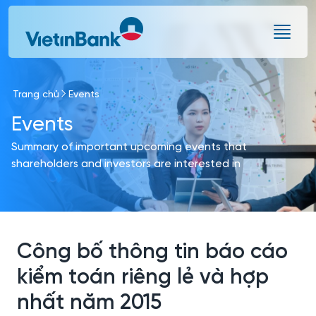
Skip to Main Content
Trang chủ
Events
Events
Summary of important upcoming events that
shareholders and investors are interested in
Công bố thông tin báo cáo
kiểm toán riêng lẻ và hợp
nhất năm 2015