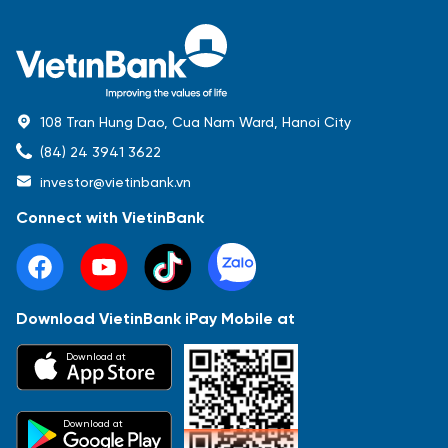
108 Tran Hung Dao, Cua Nam Ward, Hanoi City
(84) 24 3941 3622
investor@vietinbank.vn
Connect with VietinBank
Download VietinBank iPay Mobile at
Most Popular
Download at
Báo cáo tài chính
Thông tin giao dịch
Công bố thông tin
Sự kiện
Tài liệu
Download at