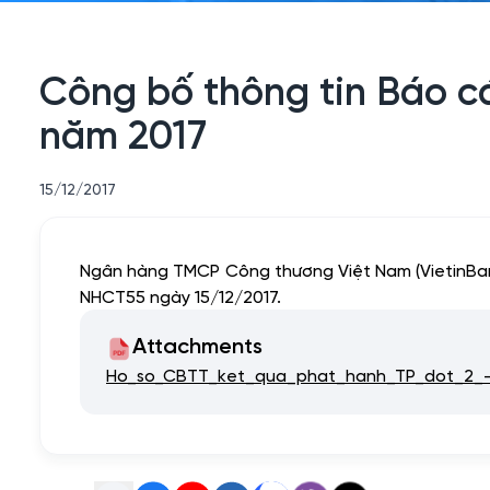
Công bố thông tin Báo cá
năm 2017
15/12/2017
Ngân hàng TMCP Công thương Việt Nam (VietinBan
NHCT55 ngày 15/12/2017.
Attachments
Ho_so_CBTT_ket_qua_phat_hanh_TP_dot_2_-_