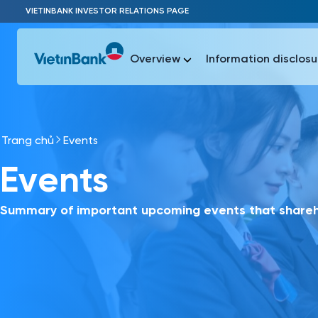
Skip to Main Content
VIETINBANK INVESTOR RELATIONS PAGE
Overview
Information disclosu
Trang chủ
Events
Most Popu
Events
Most Popu
Báo c
Báo cáo 
Summary of important upcoming events that shareho