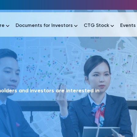
re
Documents for Investors
CTG Stock
Events
lar
lar
áo tài chính
Thông tin giao dịch
Công bố thông tin
Sự kiện
tài chính
Thông tin giao dịch
Công bố thông tin
Sự kiện
lders and investors are interested in