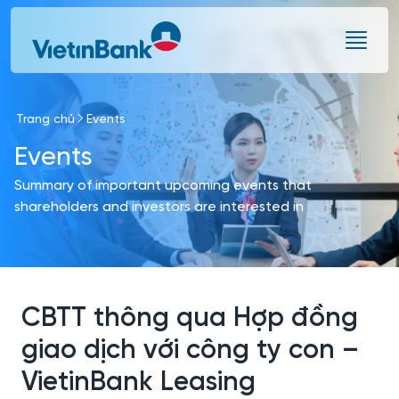
Skip to Main Content
Trang chủ
Events
Events
Summary of important upcoming events that
shareholders and investors are interested in
CBTT thông qua Hợp đồng
giao dịch với công ty con –
VietinBank Leasing