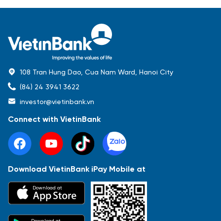
108 Tran Hung Dao, Cua Nam Ward, Hanoi City
(84) 24 3941 3622
investor@vietinbank.vn
Connect with VietinBank
Download VietinBank iPay Mobile at
Most Popular
Download at
Báo cáo tài chính
Thông tin giao dịch
Công bố thông tin
Sự kiện
Tài liệu
Download at