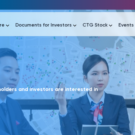
re
Documents for Investors
CTG Stock
Events
lar
lar
áo tài chính
Thông tin giao dịch
Công bố thông tin
Sự kiện
tài chính
Thông tin giao dịch
Công bố thông tin
Sự kiện
lders and investors are interested in