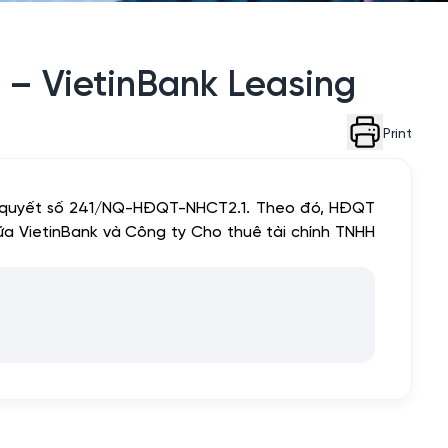
 – VietinBank Leasing
Print
ị quyết số 241/NQ-HĐQT-NHCT2.1. Theo đó, HĐQT
iữa VietinBank và Công ty Cho thuê tài chính TNHH