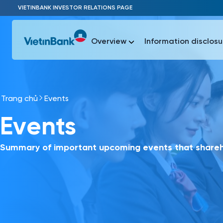
Skip to Main Content
VIETINBANK INVESTOR RELATIONS PAGE
Overview
Information disclosu
Trang chủ
Events
Most Popu
Events
Most Popu
Báo c
Báo cáo 
Summary of important upcoming events that shareho