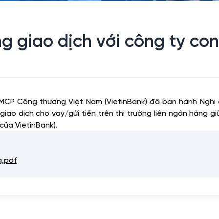
 giao dịch với công ty con
TMCP Công thương Việt Nam (VietinBank) đã ban hành Ngh
iao dịch cho vay/gửi tiền trên thị trường liên ngân hàng g
của VietinBank).
.pdf