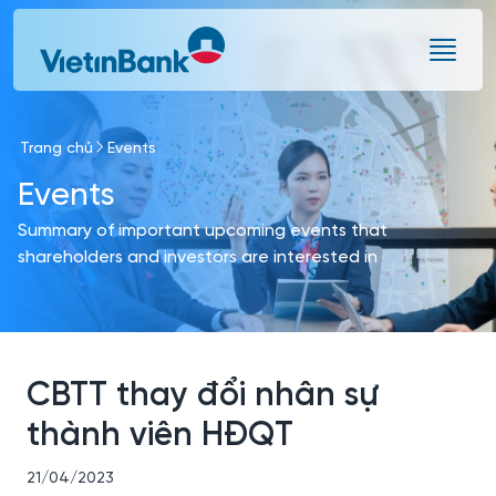
Skip to Main Content
Trang chủ
Events
Events
Summary of important upcoming events that
shareholders and investors are interested in
CBTT thay đổi nhân sự
thành viên HĐQT
21/04/2023