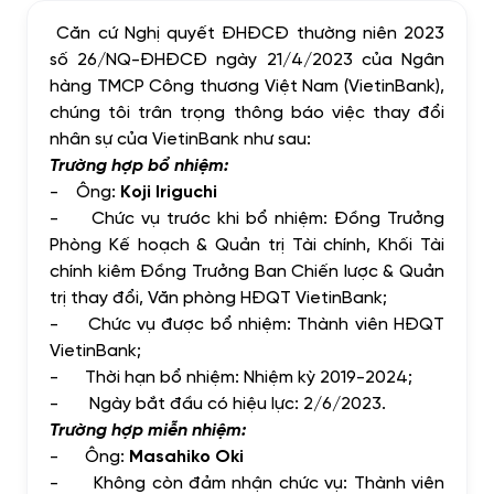
Căn cứ Nghị quyết ĐHĐCĐ thường niên 2023
số 26/NQ-ĐHĐCĐ ngày 21/4/2023 của Ngân
hàng TMCP Công thương Việt Nam (VietinBank),
chúng tôi trân trọng thông báo việc thay đổi
nhân sự của VietinBank như sau:
Trường hợp bổ nhiệm:
-
Ông:
Koji Iriguchi
-
Chức vụ trước khi bổ nhiệm: Đồng Trưởng
Phòng Kế hoạch & Quản trị Tài chính, Khối Tài
chính kiêm Đồng Trưởng Ban Chiến lược & Quản
trị thay đổi, Văn phòng HĐQT VietinBank;
-
Chức vụ được bổ nhiệm: Thành viên HĐQT
VietinBank;
-
Thời hạn bổ nhiệm: Nhiệm kỳ 2019-2024;
-
Ngày bắt đầu có hiệu lực: 2/6/2023.
Trường hợp miễn nhiệm:
-
Ông:
Masahiko Oki
-
Không còn đảm nhận chức vụ: Thành viên