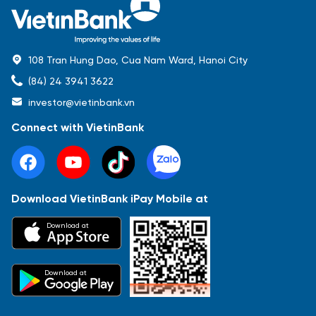
108 Tran Hung Dao, Cua Nam Ward, Hanoi City
(84) 24 3941 3622
investor@vietinbank.vn
Connect with VietinBank
Download VietinBank iPay Mobile at
Most Popular
Download at
Báo cáo tài chính
Thông tin giao dịch
Công bố thông tin
Sự kiện
Tài liệu
Download at