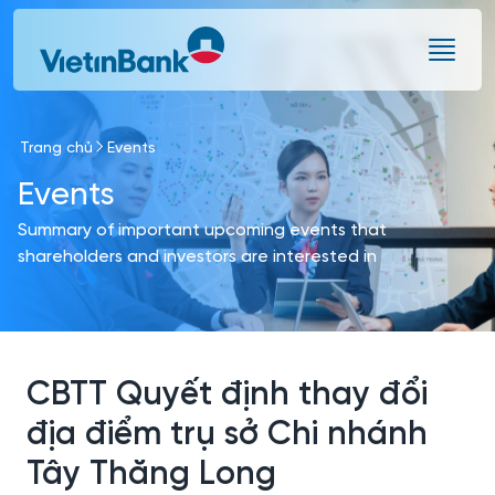
Skip to Main Content
Trang chủ
Events
Events
Summary of important upcoming events that
shareholders and investors are interested in
CBTT Quyết định thay đổi
địa điểm trụ sở Chi nhánh
Tây Thăng Long