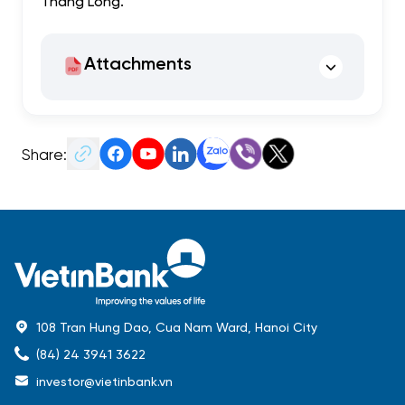
Thăng Long.
Attachments
Share:
108 Tran Hung Dao, Cua Nam Ward, Hanoi City
(84) 24 3941 3622
investor@vietinbank.vn