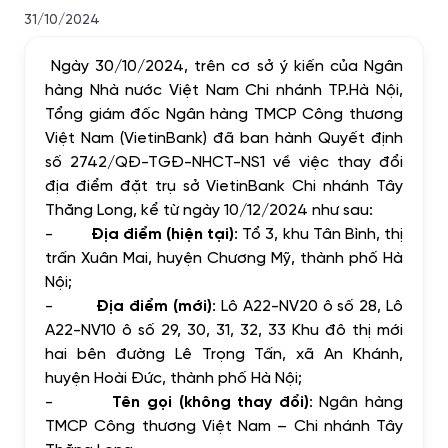
31/10/2024
Ngày 30/10/2024, trên cơ sở ý kiến của Ngân
hàng Nhà nước Việt Nam Chi nhánh TP.Hà Nội,
Tổng giám đốc Ngân hàng TMCP Công thương
Việt Nam (VietinBank) đã ban hành Quyết định
số 2742/QĐ-TGĐ-NHCT-NS1 về việc thay đổi
địa điểm đặt trụ sở VietinBank Chi nhánh Tây
Thăng Long, kể từ ngày 10/12/2024 như sau:
-
Địa điểm (hiện tại)
:
Tổ 3, khu Tân Bình, thị
trấn Xuân Mai, huyện Chương Mỹ, thành phố Hà
Nội
;
-
Địa điểm (mới)
:
Lô A22-NV20 ô số 28, Lô
A22-NV10 ô số 29, 30, 31, 32, 33
K
hu đô thị mới
hai bên đường
Lê Trọng Tấn,
x
ã An Khánh,
h
uyện Hoài Đức, t
hành phố
Hà Nội
;
-
Tên gọi (không thay đổi)
: Ngân hàng
TMCP Công thương Việt Nam – Chi nhánh Tây