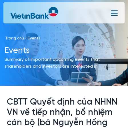
Skip to Main Content
Trang chủ
Events
Events
Summary of important upcoming events that
shareholders and investors are interested in
CBTT Quyết định của NHNN
VN về tiếp nhận, bổ nhiệm
cán bộ (bà Nguyễn Hồng