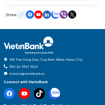
Share:
108 Tran Hung Dao, Cua Nam Ward, Hanoi City
(84) 24 3941 3622
investor@vietinbank.vn
Connect with VietinBank