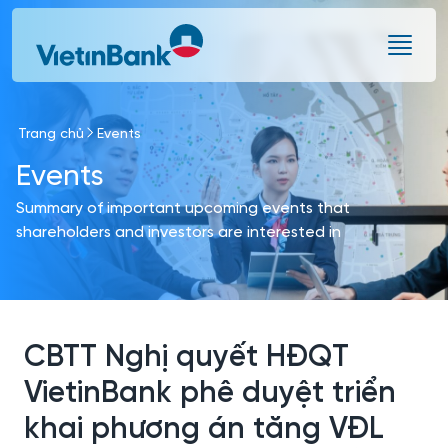
Skip to Main Content
Trang chủ
Events
Events
Summary of important upcoming events that
shareholders and investors are interested in
CBTT Nghị quyết HĐQT
VietinBank phê duyệt triển
khai phương án tăng VĐL