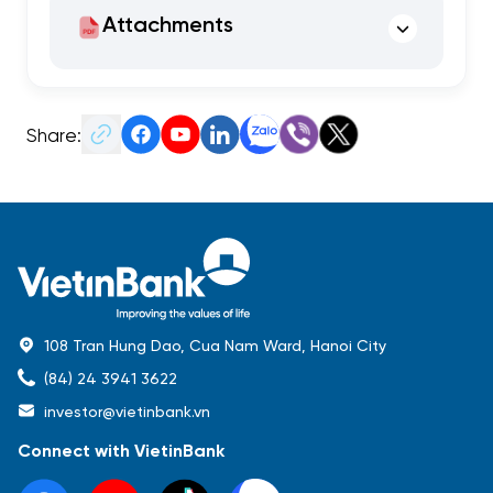
Attachments
Share:
108 Tran Hung Dao, Cua Nam Ward, Hanoi City
(84) 24 3941 3622
investor@vietinbank.vn
Connect with VietinBank