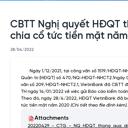
CBTT Nghị quyết HĐQT th
chia cổ tức tiền mặt nă
28/04/2022
Ngày 1/12/2021, tại công văn số 1519/HĐQT-N
Quản trị (HĐQT) số 470/NQ-HĐQT-NHCT2.1
ngày 0
văn số 209/HĐQT-NHCT2.1, VietinBank đã CBTT điề
TH ngày 14/01/2022 về việc gửi Báo cáo kiểm toá
Theo đó, ngày 28/4/2022, HĐQT VietinBank đã ba
tức tiền mặt năm 2020
(Chi tiết theo file đính kèm).
Attachments
20220429_-_CTG_-_NQ_HDQT_thong_qua_dieu