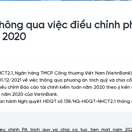
ông qua việc điều chỉnh ph
m 2020
HCT2.1, Ngân hàng TMCP Công thương Việt Nam (VietinBank)
1/12/2021 về việc thông qua phương án trích quỹ và chia c
u chỉnh Báo cáo tài chính kiểm toán năm 2020 theo ý kiến
n năm 2020 của VietinBank.
n hành Nghị quyết HĐQT số 138/NQ-HĐQT-NHCT2.1 thông qua
_chinh_PA_trich_quy_va_chia_co_tuc_tien_mat_nam_202