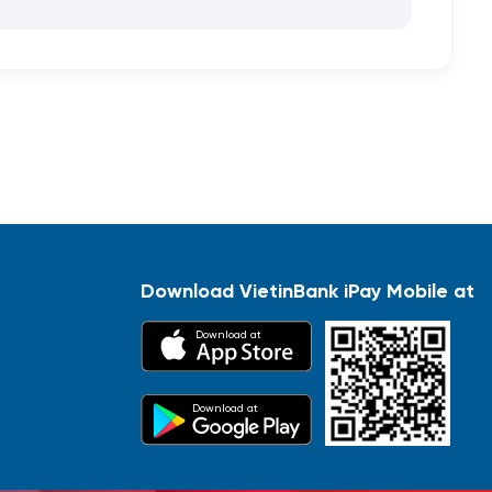
Download VietinBank iPay Mobile at
Download at
Download at