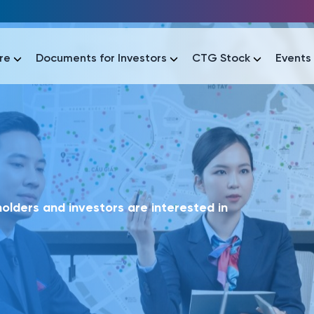
re
Documents for Investors
CTG Stock
Events
lar
lar
áo tài chính
Thông tin giao dịch
Công bố thông tin
Sự kiện
tài chính
Thông tin giao dịch
Công bố thông tin
Sự kiện
lders and investors are interested in