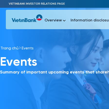
Skip to Main Content
VIETINBANK INVESTOR RELATIONS PAGE
Overview
Information disclosu
Trang chủ
Events
Most Popu
Events
Most Popu
Báo c
Báo cáo 
Summary of important upcoming events that shareho