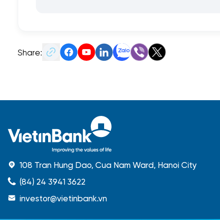
Share:
108 Tran Hung Dao, Cua Nam Ward, Hanoi City
(84) 24 3941 3622
investor@vietinbank.vn