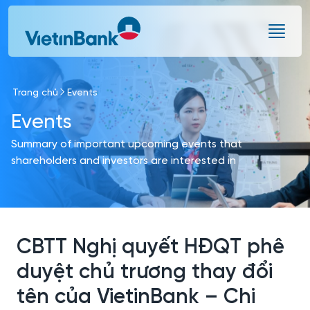
Skip to Main Content
Trang chủ
Events
Events
Summary of important upcoming events that
shareholders and investors are interested in
CBTT Nghị quyết HĐQT phê
duyệt chủ trương thay đổi
tên của VietinBank – Chi