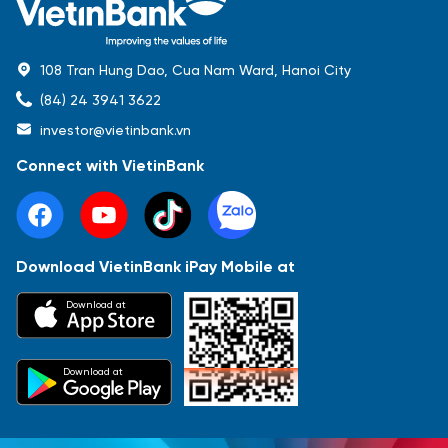
108 Tran Hung Dao, Cua Nam Ward, Hanoi City
(84) 24 3941 3622
investor@vietinbank.vn
Connect with VietinBank
Download VietinBank iPay Mobile at
Most Popular
Download at
Báo cáo tài chính
Thông tin giao dịch
Công bố thông tin
Sự kiện
Tài liệu
Download at