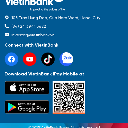
108 Tran Hung Dao, Cua Nam Ward, Hanoi City
(84) 24 3941 3622
investor@vietinbank.vn
Connect with VietinBank
Download VietinBank iPay Mobile at
Most Popular
Download at
Báo cáo tài chính
Thông tin giao dịch
Công bố thông tin
Sự kiện
Tài liệu
Download at
© 2025 VietinBank Group. All rights reserved