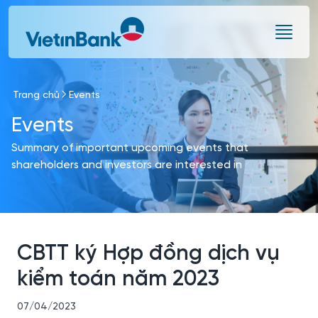
Skip to Main Content
Trang chủ
Events
Events
Summary of important upcoming events that
shareholders and investors are interested in
CBTT ký Hợp đồng dịch vụ
kiểm toán năm 2023
07/04/2023