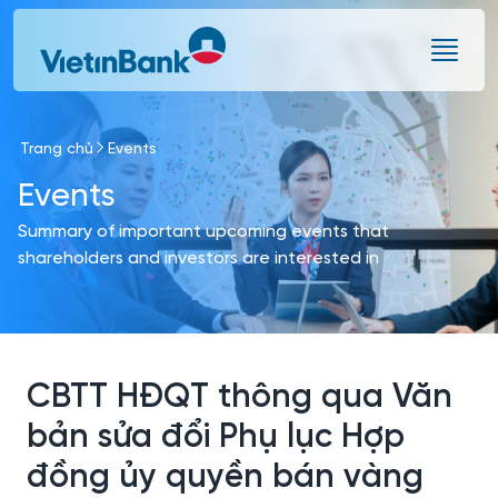
Skip to Main Content
Trang chủ
Events
Events
Summary of important upcoming events that
shareholders and investors are interested in
CBTT HĐQT thông qua Văn
bản sửa đổi Phụ lục Hợp
đồng ủy quyền bán vàng