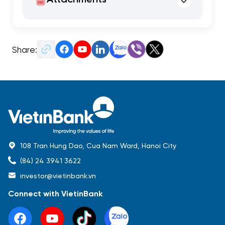
Share:
108 Tran Hung Dao, Cua Nam Ward, Hanoi City
(84) 24 3941 3622
investor@vietinbank.vn
Connect with VietinBank