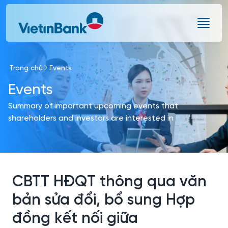
Skip to Main Content
Trang chủ
Events
Events
Summary of important upcoming events that
shareholders and investors are interested in
CBTT HĐQT thông qua văn
bản sửa đổi, bổ sung Hợp
đồng kết nối giữa