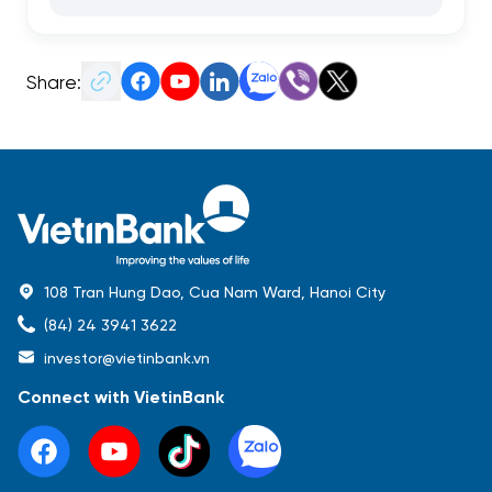
Share:
108 Tran Hung Dao, Cua Nam Ward, Hanoi City
(84) 24 3941 3622
investor@vietinbank.vn
Connect with VietinBank