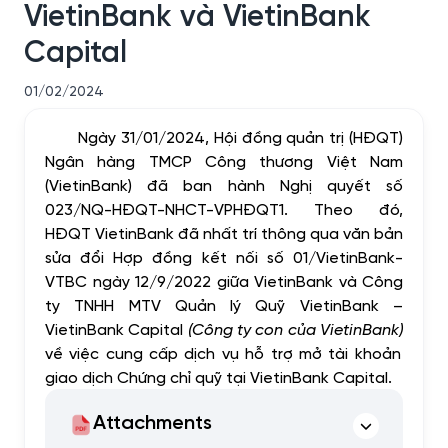
VietinBank và VietinBank
Capital
01/02/2024
Ngày 31/01/2024, Hội đồng quản trị (HĐQT)
Ngân hàng TMCP Công thương Việt Nam
(VietinBank) đã ban hành Nghị quyết số
023/NQ-HĐQT-NHCT-VPHĐQT1. Theo đó,
HĐQT VietinBank đã nhất trí thông qua văn bản
sửa đổi Hợp đồng kết nối số 01/VietinBank-
VTBC ngày 12/9/2022 giữa VietinBank và Công
ty TNHH MTV Quản lý Quỹ VietinBank –
VietinBank Capital
(Công ty con của VietinBank)
về việc cung cấp dịch vụ hỗ trợ mở tài khoản
giao dịch Chứng chỉ quỹ tại VietinBank Capital.
Attachments