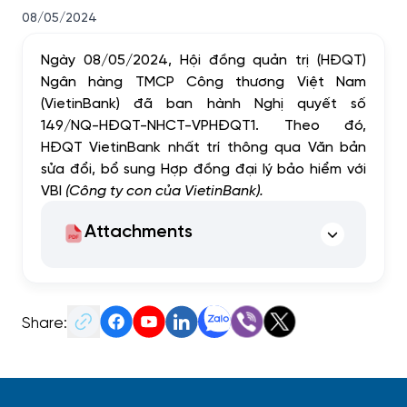
08/05/2024
Ngày 08/05/2024, Hội đồng quản trị (HĐQT)
Ngân hàng TMCP Công thương Việt Nam
(VietinBank) đã ban hành Nghị quyết số
149/NQ-HĐQT-NHCT-VPHĐQT1. Theo đó,
HĐQT VietinBank nhất trí thông qua Văn bản
sửa đổi, bổ sung Hợp đồng đại lý bảo hiểm với
VBI
(Công ty con của VietinBank).
Attachments
Share: