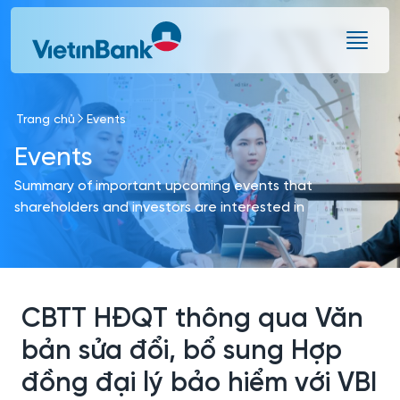
Skip to Main Content
Trang chủ
Events
Events
Summary of important upcoming events that
shareholders and investors are interested in
CBTT HĐQT thông qua Văn
bản sửa đổi, bổ sung Hợp
đồng đại lý bảo hiểm với VBI