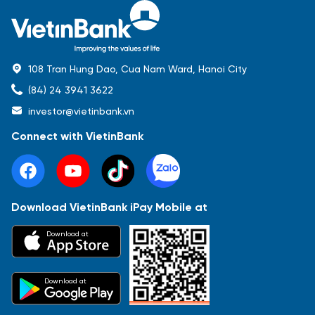
108 Tran Hung Dao, Cua Nam Ward, Hanoi City
(84) 24 3941 3622
investor@vietinbank.vn
Connect with VietinBank
Download VietinBank iPay Mobile at
Most Popular
Download at
Báo cáo tài chính
Thông tin giao dịch
Công bố thông tin
Sự kiện
Tài liệu
Download at