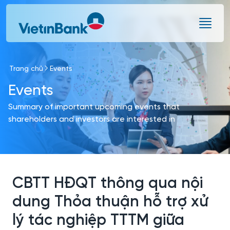
Skip to Main Content
Trang chủ
Events
Events
Summary of important upcoming events that
shareholders and investors are interested in
CBTT HĐQT thông qua nội
dung Thỏa thuận hỗ trợ xử
lý tác nghiệp TTTM giữa