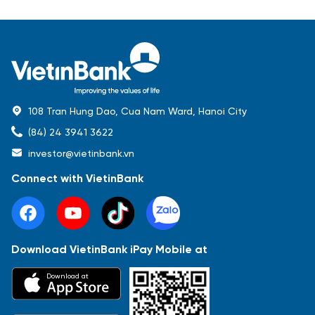
108 Tran Hung Dao, Cua Nam Ward, Hanoi City
(84) 24 3941 3622
investor@vietinbank.vn
Connect with VietinBank
Download VietinBank iPay Mobile at
Most Popular
Download at
Báo cáo tài chính
Thông tin giao dịch
Công bố thông tin
Sự kiện
Tài liệu