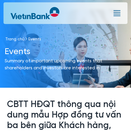
Skip to Main Content
Trang chủ
Events
Events
Summary of important upcoming events that
shareholders and investors are interested in
CBTT HĐQT thông qua nội
dung mẫu Hợp đồng tư vấn
ba bên giữa Khách hàng,