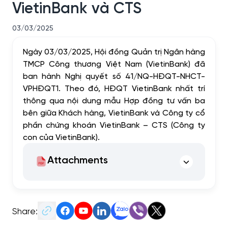
VietinBank và CTS
03/03/2025
Ngày 03/03/2025, Hội đồng Quản trị Ngân hàng
TMCP Công thương Việt Nam (VietinBank) đã
ban hành Nghị quyết số 41/NQ-HĐQT-NHCT-
VPHĐQT1. Theo đó, HĐQT VietinBank nhất trí
thông qua nội dung mẫu Hợp đồng tư vấn ba
bên giữa Khách hàng, VietinBank và Công ty cổ
phần chứng khoán VietinBank – CTS (Công ty
con của VietinBank).
Attachments
Share: