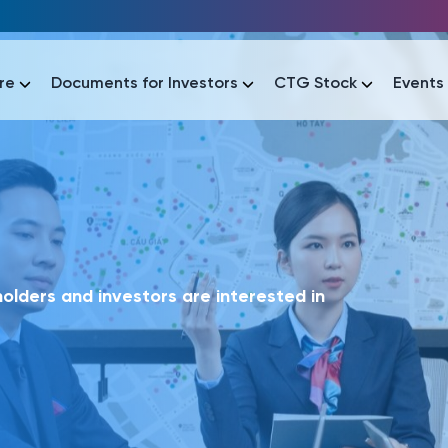
re
Documents for Investors
CTG Stock
Events
lar
lar
áo tài chính
Thông tin giao dịch
Công bố thông tin
Sự kiện
tài chính
Thông tin giao dịch
Công bố thông tin
Sự kiện
lders and investors are interested in