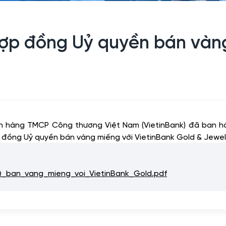
p đồng Uỷ quyền bán vàng
ân hàng TMCP Công thương Việt Nam (VietinBank) đã ban
 đồng Uỷ quyền bán vàng miếng với VietinBank Gold & Jewel
an_vang_mieng_voi_VietinBank_Gold.pdf