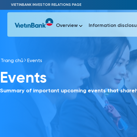
Skip to Main Content
VIETINBANK INVESTOR RELATIONS PAGE
Overview
Information disclosu
Trang chủ
Events
Most Popu
Events
Most Popu
Báo c
Báo cáo 
Summary of important upcoming events that shareho