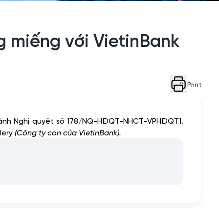
 miếng với VietinBank
Print
 hành Nghị quyết số 178/NQ-HĐQT-NHCT-VPHĐQT1.
lery
(Công ty con của VietinBank).