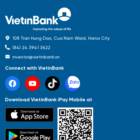
108 Tran Hung Dao, Cua Nam Ward, Hanoi City
(84) 24 3941 3622
investor@vietinbank.vn
Connect with VietinBank
Download VietinBank iPay Mobile at
Most Popular
Download at
Báo cáo tài chính
Thông tin giao dịch
Công bố thông tin
Sự kiện
Tài liệu
Download at