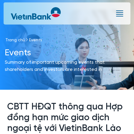
Skip to Main Content
Trang chủ
Events
Events
Summary of important upcoming events that
shareholders and investors are interested in
CBTT HĐQT thông qua Hợp
đồng hạn mức giao dịch
ngoại tệ với VietinBank Lào