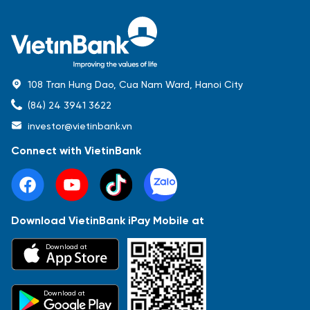
108 Tran Hung Dao, Cua Nam Ward, Hanoi City
(84) 24 3941 3622
investor@vietinbank.vn
Connect with VietinBank
Download VietinBank iPay Mobile at
Most Popular
Download at
Báo cáo tài chính
Thông tin giao dịch
Công bố thông tin
Sự kiện
Tài liệu
Download at