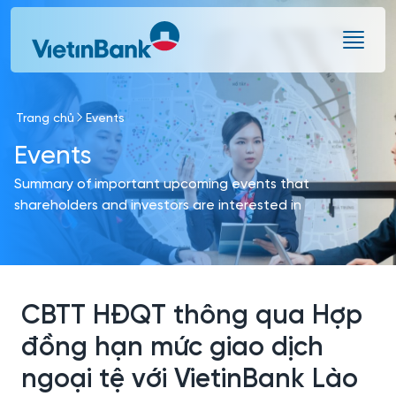
Skip to Main Content
Trang chủ
Events
Events
Summary of important upcoming events that
shareholders and investors are interested in
CBTT HĐQT thông qua Hợp
đồng hạn mức giao dịch
ngoại tệ với VietinBank Lào