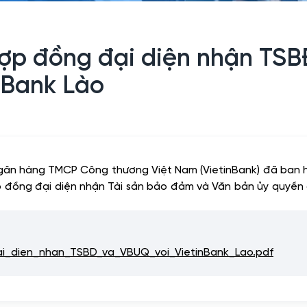
p đồng đại diện nhận TSB
nBank Lào
 Ngân hàng TMCP Công thương Việt Nam (VietinBank) đã ba
 đồng đại diện nhận Tài sản bảo đảm và Văn bản ủy quyền 
dien_nhan_TSBD_va_VBUQ_voi_VietinBank_Lao.pdf