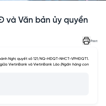
Đ và Văn bản ủy quyền
Print
n hành Nghị quyết số 121/NQ-HĐQT-NHCT-VPHĐQT1.
giữa VietinBank và VietinBank Lào
(Ngân hàng con