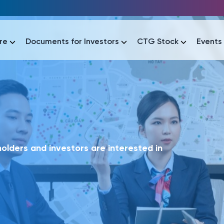
re
Documents for Investors
CTG Stock
Events
lar
lar
áo tài chính
Thông tin giao dịch
Công bố thông tin
Sự kiện
tài chính
Thông tin giao dịch
Công bố thông tin
Sự kiện
lders and investors are interested in