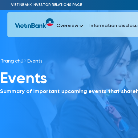
Skip to Main Content
VIETINBANK INVESTOR RELATIONS PAGE
Overview
Information disclosu
Trang chủ
Events
Most Popu
Events
Most Popu
Báo c
Báo cáo 
Summary of important upcoming events that shareho